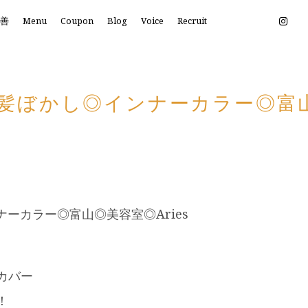
改善
Menu
Coupon
Blog
Voice
Recruit
髪ぼかし◎インナーカラー◎富山◎
ーカラー◎富山◎美容室◎Aries
カバー
！