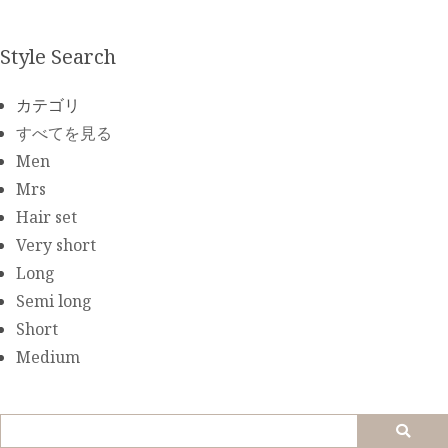
Style Search
カテゴリ
すべてを見る
Men
Mrs
Hair set
Very short
Long
Semi long
Short
Medium