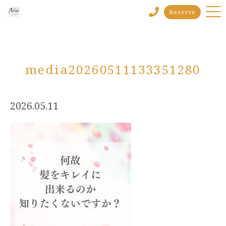
Reserve
media20260511133351280
2026.05.11